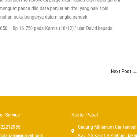
enguat pasca rilis data penjualan ritel yang naik tipis.
enahan suku bunganya dalam jangka pendek.
.650 – Rp 16.750 pada Kamis (18/12),” ujar David kepada
Next Post
r Service
Kantor Pusat
322212955
Gedung Millenium Centennial 
usidanaaxi@gmail.com
Kav. 25 Karet Setiabudi Jaka