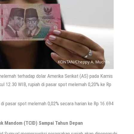
 melemah terhadap dolar Amerika Serikat (AS) pada Kamis
ul 12.30 WIB, rupiah di pasar spot melemah 0,20% ke Rp
 di pasar spot melemah 0,02% secara harian ke Rp 16.694
duk Mandom (TCID) Sampai Tahun Depan
id Sumual memproyeksi pergerakan rupiah akan dipengaruhi