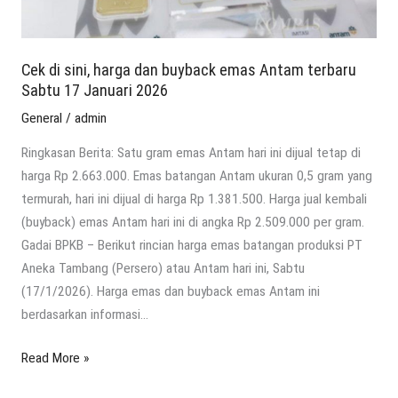
Antam
terbaru
Sabtu
Cek di sini, harga dan buyback emas Antam terbaru
17
Sabtu 17 Januari 2026
Januari
General
/
admin
2026
Ringkasan Berita: Satu gram emas Antam hari ini dijual tetap di
harga Rp 2.663.000. Emas batangan Antam ukuran 0,5 gram yang
termurah, hari ini dijual di harga Rp 1.381.500. Harga jual kembali
(buyback) emas Antam hari ini di angka Rp 2.509.000 per gram.
Gadai BPKB – Berikut rincian harga emas batangan produksi PT
Aneka Tambang (Persero) atau Antam hari ini, Sabtu
(17/1/2026). Harga emas dan buyback emas Antam ini
berdasarkan informasi…
Read More »