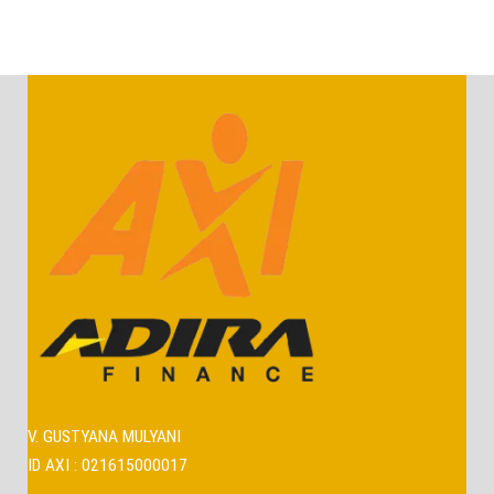
V. GUSTYANA MULYANI
ID AXI : 021615000017