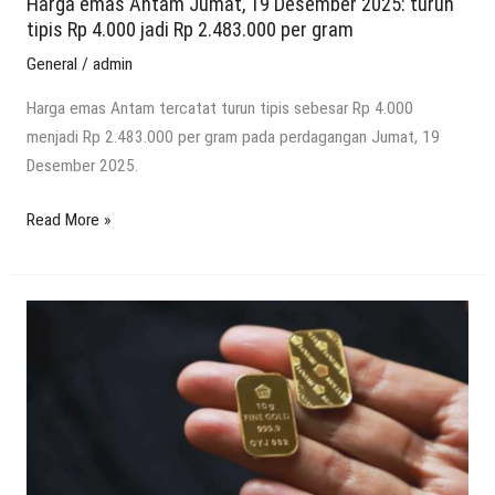
jadi
Harga emas Antam Jumat, 19 Desember 2025: turun
tipis Rp 4.000 jadi Rp 2.483.000 per gram
Rp
2.483.000
General
/
admin
per
Harga emas Antam tercatat turun tipis sebesar Rp 4.000
gram
menjadi Rp 2.483.000 per gram pada perdagangan Jumat, 19
Desember 2025.
Read More »
Harga
emas
Antam
hari
ini,
Sabtu
(6/12)