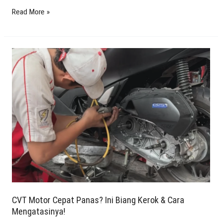
Read More »
CVT
Motor
Cepat
Panas?
Ini
Biang
Kerok
&
Cara
Mengatasinya!
CVT Motor Cepat Panas? Ini Biang Kerok & Cara
Mengatasinya!