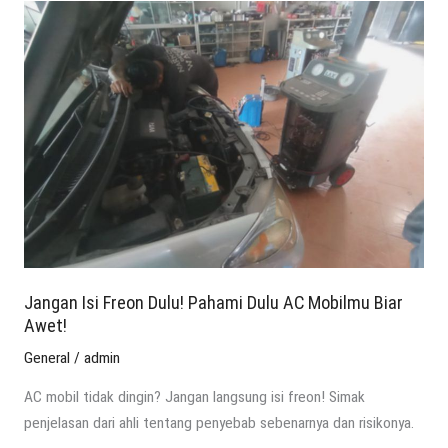
Jangan
Isi
Freon
Dulu!
Pahami
Dulu
AC
Mobilmu
Biar
Awet!
Jangan Isi Freon Dulu! Pahami Dulu AC Mobilmu Biar
Awet!
General
/
admin
AC mobil tidak dingin? Jangan langsung isi freon! Simak
penjelasan dari ahli tentang penyebab sebenarnya dan risikonya.