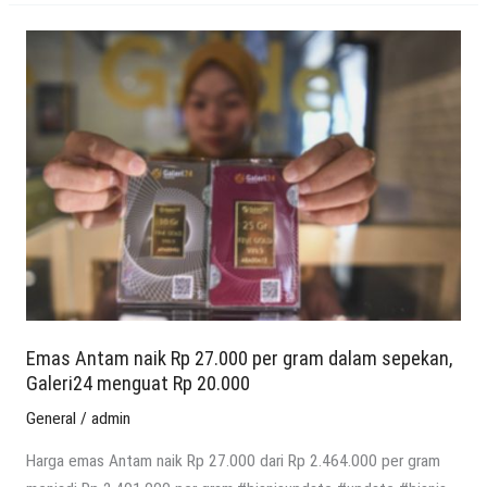
Emas
Antam
naik
Rp
27.000
per
gram
dalam
sepekan,
Galeri24
menguat
Rp
Emas Antam naik Rp 27.000 per gram dalam sepekan,
Galeri24 menguat Rp 20.000
20.000
General
/
admin
Harga emas Antam naik Rp 27.000 dari Rp 2.464.000 per gram