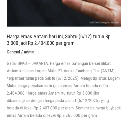
turun
Rp
3.000
jadi
Rp
Harga emas Antam hari ini, Sabtu (6/12) turun Rp
2.404.000
3.000 jadi Rp 2.404.000 per gram
per
General
/
admin
gram
Gadai BPKB – JAKARTA. Harga emas batangan bersertifikat
Antam keluaran Logam Mulia PT Aneka Tambang Tbk (ANTM)
terpantau turun pada Sabtu (6/12/2025). Mengutip situs Logam
Mulia, harga pecahan satu gram emas Antam berada di Rp
2.404.000. Harga emas Antam itu turun Rp 3.000 jika
dibandingkan dengan harga pada Jumat (5/12/2025) yang
berada di level Rp 2.407.000 per gram. Sementara harga buyback
emas Antam berada di level Rp 2.265.000 per gram….