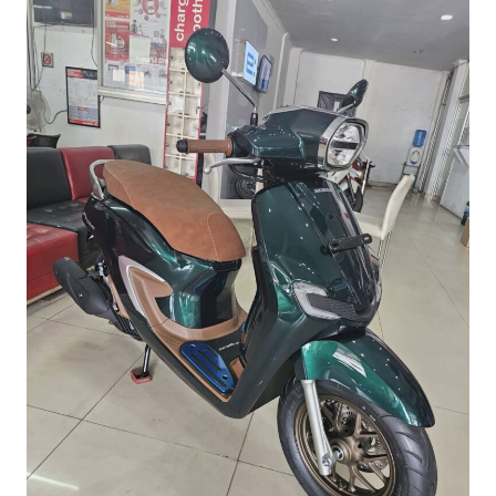
Stylo
160
Setahun:
Panduan
Perawatan
Lengkap
Agar
Awet!