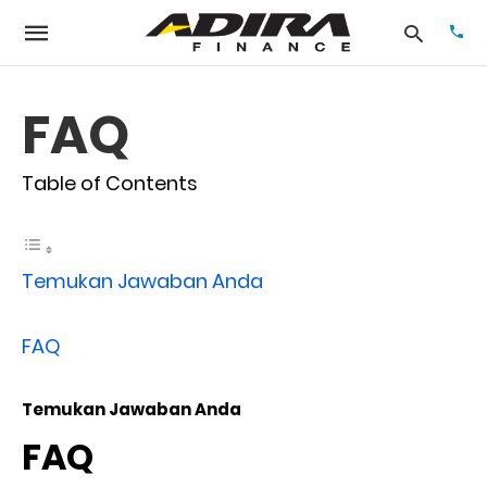
FAQ
Typ
Table of Contents
your
sea
que
and
hit
ente
Temukan Jawaban Anda
FAQ
Temukan Jawaban Anda
FAQ