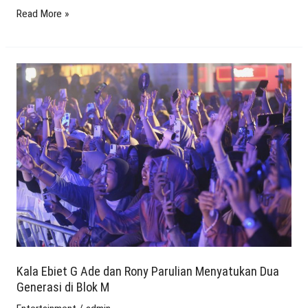
Read More »
Kala
Ebiet
G
Ade
dan
Rony
Parulian
Menyatukan
Dua
Generasi
di
Blok
Kala Ebiet G Ade dan Rony Parulian Menyatukan Dua
Generasi di Blok M
M