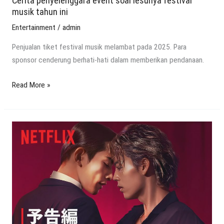
Cerita penyelenggara event soal lesunya festival
musik tahun ini
Entertainment
/
admin
Penjualan tiket festival musik melambat pada 2025. Para
sponsor cenderung berhati-hati dalam memberikan pendanaan.
Read More »
Drama
Jepang
Rilis
Desember
2025
“10Dance”
Tayang
di