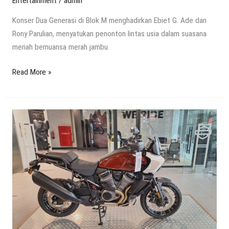
Entertainment
/
admin
Konser Dua Generasi di Blok M menghadirkan Ebiet G. Ade dan
Rony Parulian, menyatukan penonton lintas usia dalam suasana
meriah bernuansa merah jambu.
Read More »
Harley-
Davidson
GIIAS
2025:
Moge
Baru
Menggoda,
Bocoran
Spesial!