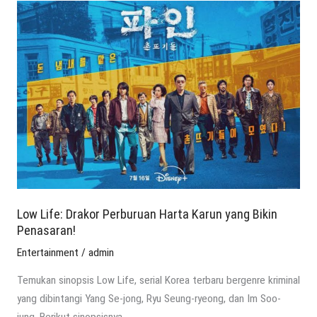
Low
Life:
Drakor
Perburuan
Harta
Karun
yang
Bikin
Penasaran!
Low Life: Drakor Perburuan Harta Karun yang Bikin
Penasaran!
Entertainment
/
admin
Temukan sinopsis Low Life, serial Korea terbaru bergenre kriminal
yang dibintangi Yang Se-jong, Ryu Seung-ryeong, dan Im Soo-