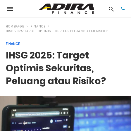
HOMEPAGE
FINANCE
IHSG 2025: TARGET OPTIMIS SEKURITAS, PELUANG ATAU RISIKO?
FINANCE
Typ
your
IHSG 2025: Target
sea
que
and
Optimis Sekuritas,
hit
ente
Peluang atau Risiko?