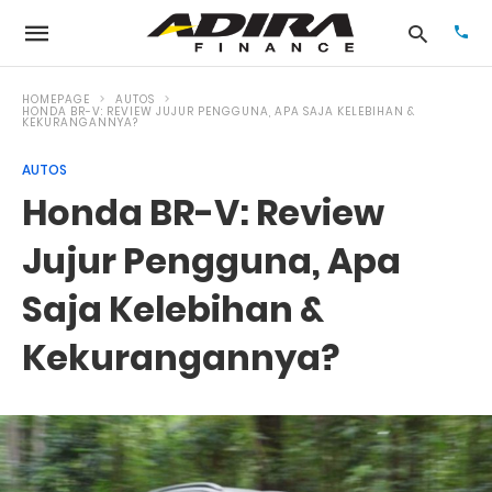
HOMEPAGE
AUTOS
HONDA BR-V: REVIEW JUJUR PENGGUNA, APA SAJA KELEBIHAN &
KEKURANGANNYA?
Typ
AUTOS
your
Honda BR-V: Review
sea
que
and
Jujur Pengguna, Apa
hit
ente
Saja Kelebihan &
Kekurangannya?