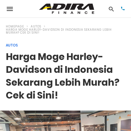
HOMEPAGE
AUTOS
HARGA MOGE HARLEY-DAVIDSON DI INDONESIA SEKARANG LEBIH
MURAH? CEK DI SINI!
Typ
AUTOS
your
Harga Moge Harley-
sea
que
and
Davidson di Indonesia
hit
ente
Sekarang Lebih Murah?
Cek di Sini!