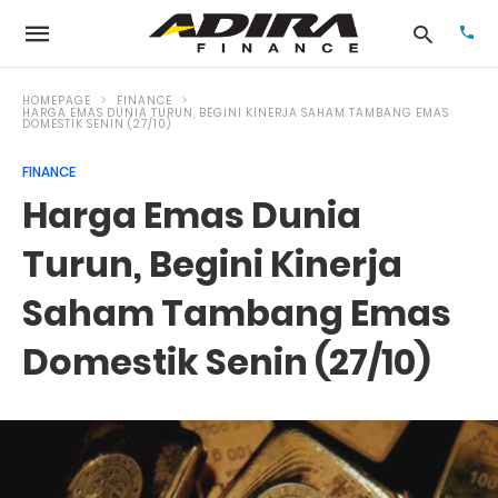
HOMEPAGE
FINANCE
HARGA EMAS DUNIA TURUN, BEGINI KINERJA SAHAM TAMBANG EMAS
DOMESTIK SENIN (27/10)
Typ
FINANCE
your
Harga Emas Dunia
sea
que
and
Turun, Begini Kinerja
hit
ente
Saham Tambang Emas
Domestik Senin (27/10)