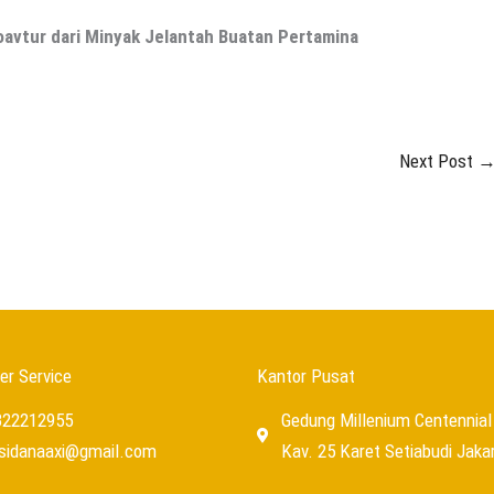
oavtur dari Minyak Jelantah Buatan Pertamina
Next Post
r Service
Kantor Pusat
322212955
Gedung Millenium Centennial 
usidanaaxi@gmail.com
Kav. 25 Karet Setiabudi Jaka