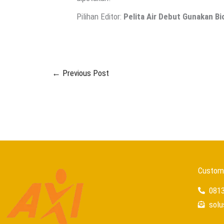
Pilihan Editor:
Pelita Air Debut Gunakan Bi
←
Previous Post
Custome
081
sol