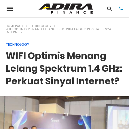
HOMEPAGE
TECHNOLOGY
WIFI OPTIMIS MENANG LELANG SPEKTRUM 1.4 GHZ: PERKUAT SINYAL
INTERNET?
Typ
TECHNOLOGY
your
WIFI Optimis Menang
sea
que
and
Lelang Spektrum 1.4 GHz:
hit
ente
Perkuat Sinyal Internet?