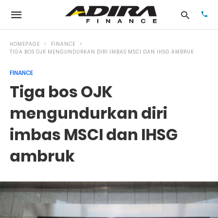
HOMEPAGE
FINANCE
TIGA BOS OJK MENGUNDURKAN DIRI IMBAS MSCI DAN IHSG AMBRUK
FINANCE
Typ
your
Tiga bos OJK
sea
que
and
mengundurkan diri
hit
ente
imbas MSCI dan IHSG
ambruk