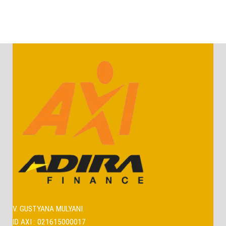
V. GUSTYANA MULYANI
ID AXI : 021615000017