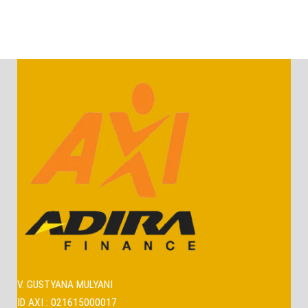
V. GUSTYANA MULYANI
ID AXI : 021615000017