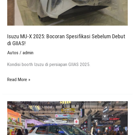
Debut
di
GIIAS!
Isuzu MU-X 2025: Bocoran Spesifikasi Sebelum Debut
di GIIAS!
Autos
/
admin
Kondisi booth Izuzu di persiapan GIIAS 2025.
Read More »
Daihatsu
Rocky
Hybrid
di