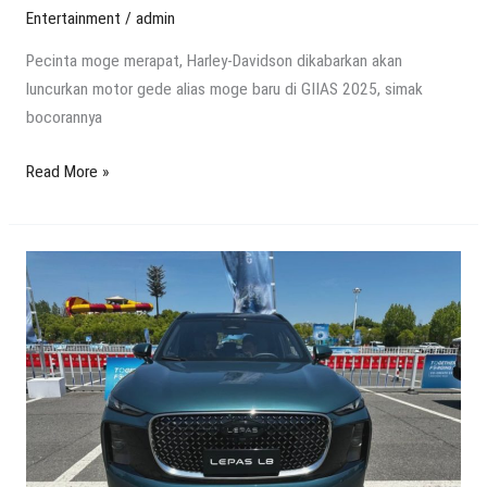
Entertainment
/
admin
Pecinta moge merapat, Harley-Davidson dikabarkan akan
luncurkan motor gede alias moge baru di GIIAS 2025, simak
bocorannya
Read More »
GIIAS
2025:
Bocoran
3
Mobil
Baru
Chery
yang