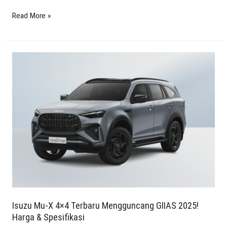
Read More »
Isuzu
Mu-
X
4×4
Terbaru
Mengguncang
GIIAS
2025!
Harga
&
Spesifikasi
Isuzu Mu-X 4×4 Terbaru Mengguncang GIIAS 2025!
Harga & Spesifikasi