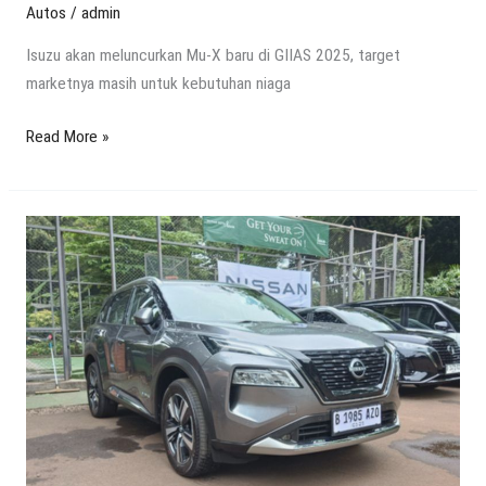
Autos
/
admin
Isuzu akan meluncurkan Mu-X baru di GIIAS 2025, target
marketnya masih untuk kebutuhan niaga
Read More »
Nissan
X-
Trail
e-
Power
Menggemparkan
GIIAS
2025:
Spesifikasi
&