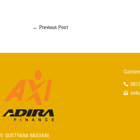
←
Previous Post
Custome
081
sol
V. GUSTYANA MULYANI