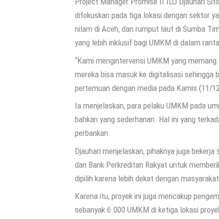
Project Manager Promise II ILO Djauhari Sit
difokuskan pada tiga lokasi dengan sektor y
nilam di Aceh, dan rumput laut di Sumba Ti
yang lebih inklusif bagi UMKM di dalam rantai
“Kami mengintervensi UMKM yang memang suda
mereka bisa masuk ke digitalisasi sehingga 
pertemuan dengan media pada Kamis (11/1
Ia menjelaskan, para pelaku UMKM pada um
bahkan yang sederhanan. Hal ini yang terkad
perbankan.
Djauhari menjelaskan, pihaknya juga beker
dan Bank Perkreditan Rakyat untuk memberi
dipilih karena lebih dekat dengan masyarakat
Karena itu, proyek ini juga mencakup peng
sebanyak 6.000 UMKM di ketiga lokasi proyek