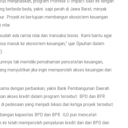
orus menjelaskan, program Promise II Impact saat ini tengah
ang berbeda-beda, yakni sapi perah di Jawa Barat, minyak
mur. Proyek ini bertujuan membangun ekosistem keuangan
 nilai.
h ada rantai nilai dan transaksi bisnis. Kami bantu agar
bisa masuk ke ekosistem keuangan,” ujar Djauhari dalam
2).
umnya tak memiliki pemahaman pencatatan keuangan,
ang menyulitkan jika ingin memperoleh akses keuangan dari
ja sama dengan perbankan, yakni Bank Pembangunan Daerah
kan akses kredit dalam program tersebut. BPD dan BPR
 di pedesaan yang menjadi lokasi dari ketiga proyek tersebut.
embangan kapasitas BPD dan BPR. ILO pun mencatat
 ini telah memperoleh penyaluran kredit dari dari BPD dan