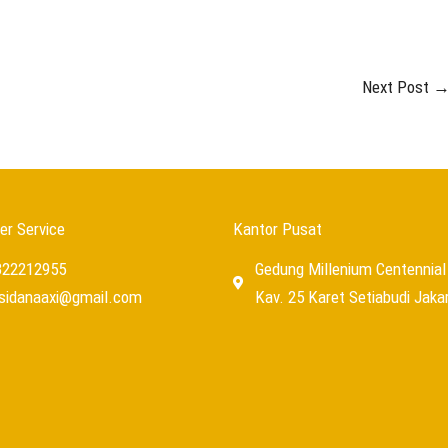
Next Post
r Service
Kantor Pusat
322212955
Gedung Millenium Centennial 
usidanaaxi@gmail.com
Kav. 25 Karet Setiabudi Jaka