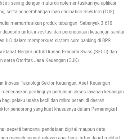
t ini seiring dengan mulai diimplementasikannya aplikasi
ing, serta pengembangan loan origination Ssystem (LOS).
 mulai memanfaatkan produk tabungan. Sebanyak 3.610
eposito untuk investasi dan perencanaan keuangan senilai
kungan ILO dalam memperkuat sistem core banking di BPR.
ekretariat Negara untuk Urusan Ekonomi Swiss (SECO) dan
 serta Otoritas Jasa Keuangan (OJK).
n Inovasi Teknologi Sektor Keuangan, Aset Keuangan
nto menegaskan pentingnya perluasan akses layanan keuangan
agi pelaku usaha kecil dan mikro petani di daerah
 faktor pendorong yang kuat khususnya dalam Pemeringkat
hal seperti bencana, pendataan digital maupun data
pon menjadi sangat relevan agar bank tetap dapat melihat