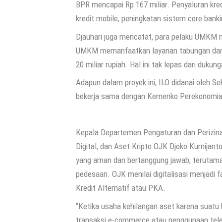
BPR mencapai Rp 167 miliar. Penyaluran kredi
kredit mobile, peningkatan sistem core bank
Djauhari juga mencatat, para pelaku UMKM
UMKM memanfaatkan layanan tabungan dan d
20 miliar rupiah. Hal ini tak lepas dari du
Adapun dalam proyek ini, ILO didanai oleh S
bekerja sama dengan Kemenko Perekonomian
Kepala Departemen Pengaturan dan Perizina
Digital, dan Aset Kripto OJK Djoko Kurnija
yang aman dan bertanggung jawab, terutama b
pedesaan. OJK menilai digitalisasi menjadi
Kredit Alternatif atau PKA.
“Ketika usaha kehilangan aset karena suatu 
transaksi e-commerce atau penggunaan tele