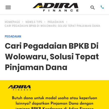
HOMEPAGE
NEWS & TIPS
PEGADAIAN
CARI PEGADAIAN BPKB DI WOLOWARU, SOLUSI TEPAT PINJAMAN DANA
PEGADAIAN
Typ
your
Cari Pegadaian BPKB Di
sea
que
and
Wolowaru, Solusi Tepat
hit
ente
Pinjaman Dana