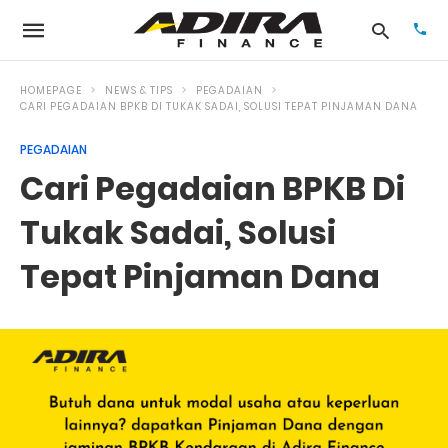
HOMEPAGE
NEWS & TIPS
PEGADAIAN
CARI PEGADAIAN BPKB DI TUKAK SADAI, SOLUSI TEPAT PINJAMAN DANA
PEGADAIAN
Typ
your
Cari Pegadaian BPKB Di
sea
que
and
Tukak Sadai, Solusi
hit
ente
Tepat Pinjaman Dana