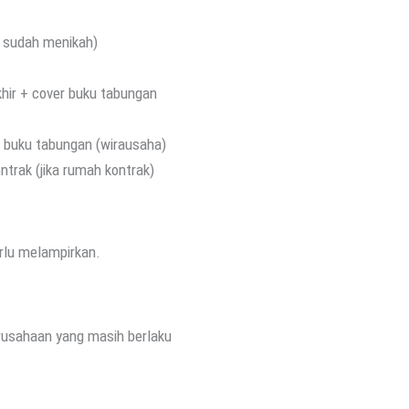
a sudah menikah)
khir + cover buku tabungan
ng buku tabungan (wirausaha)
ontrak (jika rumah kontrak)
erlu melampirkan.
erusahaan yang masih berlaku