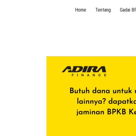
Skip
Home
Tentang
Gadai B
to
content