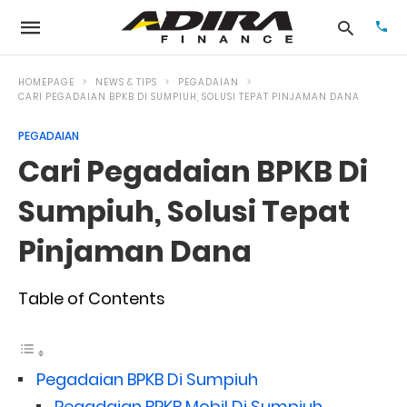
HOMEPAGE
NEWS & TIPS
PEGADAIAN
CARI PEGADAIAN BPKB DI SUMPIUH, SOLUSI TEPAT PINJAMAN DANA
PEGADAIAN
Typ
your
Cari Pegadaian BPKB Di
sea
que
and
Sumpiuh, Solusi Tepat
hit
ente
Pinjaman Dana
Table of Contents
Pegadaian BPKB Di Sumpiuh
Pegadaian BPKB Mobil Di Sumpiuh