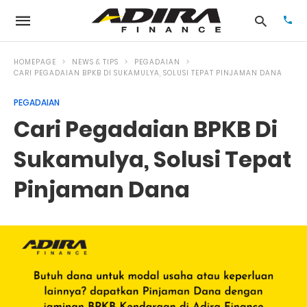
HOMEPAGE
NEWS & TIPS
PEGADAIAN
CARI PEGADAIAN BPKB DI SUKAMULYA, SOLUSI TEPAT PINJAMAN DANA
PEGADAIAN
Typ
your
Cari Pegadaian BPKB Di
sea
que
and
Sukamulya, Solusi Tepat
hit
ente
Pinjaman Dana