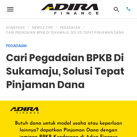
HOMEPAGE
NEWS & TIPS
PEGADAIAN
CARI PEGADAIAN BPKB DI SUKAMAJU, SOLUSI TEPAT PINJAMAN DANA
PEGADAIAN
Typ
your
Cari Pegadaian BPKB Di
sea
que
and
Sukamaju, Solusi Tepat
hit
ente
Pinjaman Dana