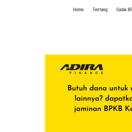
Skip
Home
Tentang
Gadai B
to
content