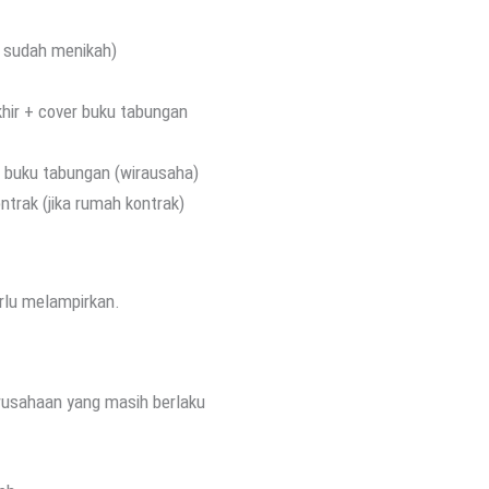
a sudah menikah)
khir + cover buku tabungan
ng buku tabungan (wirausaha)
ontrak (jika rumah kontrak)
erlu melampirkan.
erusahaan yang masih berlaku