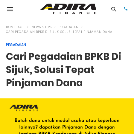
HOMEPAGE
NEWS & TIPS
PEGADAIAN
CARI PEGADAIAN BPKB DI SIJUK, SOLUSI TEPAT PINJAMAN DANA
PEGADAIAN
Typ
your
Cari Pegadaian BPKB Di
sea
que
and
Sijuk, Solusi Tepat
hit
ente
Pinjaman Dana