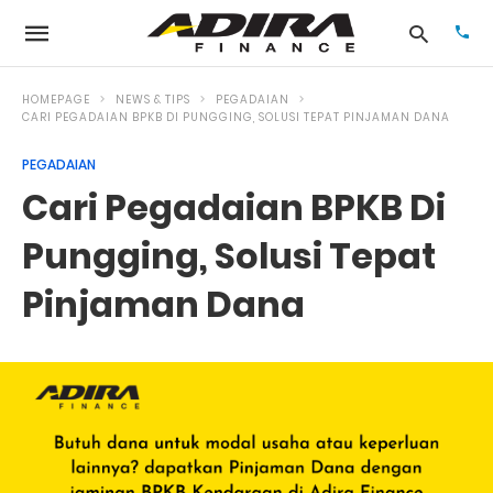
HOMEPAGE
NEWS & TIPS
PEGADAIAN
CARI PEGADAIAN BPKB DI PUNGGING, SOLUSI TEPAT PINJAMAN DANA
PEGADAIAN
Typ
your
Cari Pegadaian BPKB Di
sea
que
and
Pungging, Solusi Tepat
hit
ente
Pinjaman Dana