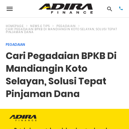
HOMEPAGE
NEWS & TIPS
PEGADAIAN
CARI PEGADAIAN BPKB DI MANDIANGIN KOTO SELAYAN, SOLUSI TEPAT
PINJAMAN DANA
Typ
PEGADAIAN
your
Cari Pegadaian BPKB Di
sea
que
and
Mandiangin Koto
hit
ente
Selayan, Solusi Tepat
Pinjaman Dana