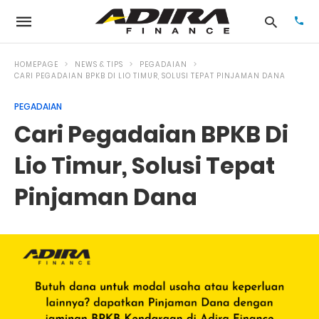
HOMEPAGE
NEWS & TIPS
PEGADAIAN
CARI PEGADAIAN BPKB DI LIO TIMUR, SOLUSI TEPAT PINJAMAN DANA
PEGADAIAN
Typ
your
Cari Pegadaian BPKB Di
sea
que
and
Lio Timur, Solusi Tepat
hit
ente
Pinjaman Dana