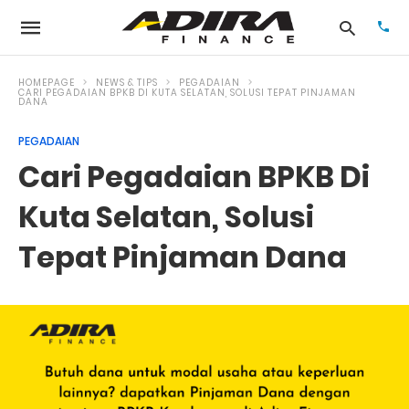
HOMEPAGE
NEWS & TIPS
PEGADAIAN
CARI PEGADAIAN BPKB DI KUTA SELATAN, SOLUSI TEPAT PINJAMAN
DANA
Typ
PEGADAIAN
your
Cari Pegadaian BPKB Di
sea
que
and
Kuta Selatan, Solusi
hit
ente
Tepat Pinjaman Dana