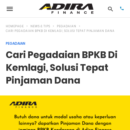
HOMEPAGE
NEWS & TIPS
PEGADAIAN
CARI PEGADAIAN BPKB DI KEMLAGI, SOLUSI TEPAT PINJAMAN DANA
PEGADAIAN
Typ
your
Cari Pegadaian BPKB Di
sea
que
and
Kemlagi, Solusi Tepat
hit
ente
Pinjaman Dana