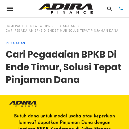
HOMEPAGE
NEWS & TIPS
PEGADAIAN
CARI PEGADAIAN BPKB DI ENDE TIMUR, SOLUSI TEPAT PINJAMAN DANA
PEGADAIAN
Typ
your
Cari Pegadaian BPKB Di
sea
que
and
Ende Timur, Solusi Tepat
hit
ente
Pinjaman Dana