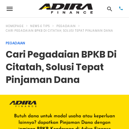
HOMEPAGE
NEWS & TIPS
PEGADAIAN
CARI PEGADAIAN BPKB DI CITATAH, SOLUSI TEPAT PINJAMAN DANA
PEGADAIAN
Typ
your
Cari Pegadaian BPKB Di
sea
que
and
Citatah, Solusi Tepat
hit
ente
Pinjaman Dana