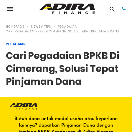
HOMEPAGE
NEWS & TIPS
PEGADAIAN
CARI PEGADAIAN BPKB DI CIMERANG, SOLUSI TEPAT PINJAMAN DANA
PEGADAIAN
Typ
your
Cari Pegadaian BPKB Di
sea
que
and
Cimerang, Solusi Tepat
hit
ente
Pinjaman Dana