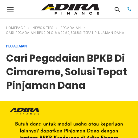
HOMEPAGE
NEWS & TIPS
PEGADAIAN
CARI PEGADAIAN BPKB DI CIMAREME, SOLUSI TEPAT PINJAMAN DANA
PEGADAIAN
Typ
your
Cari Pegadaian BPKB Di
sea
que
and
Cimareme, Solusi Tepat
hit
ente
Pinjaman Dana