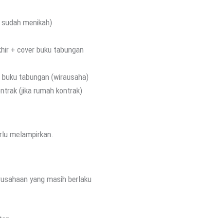
a sudah menikah)
khir + cover buku tabungan
ng buku tabungan (wirausaha)
ontrak (jika rumah kontrak)
erlu melampirkan.
erusahaan yang masih berlaku