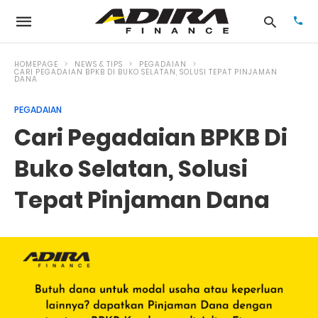
HOMEPAGE
NEWS & TIPS
PEGADAIAN
CARI PEGADAIAN BPKB DI BUKO SELATAN, SOLUSI TEPAT PINJAMAN
DANA
Typ
PEGADAIAN
your
Cari Pegadaian BPKB Di
sea
que
and
Buko Selatan, Solusi
hit
ente
Tepat Pinjaman Dana