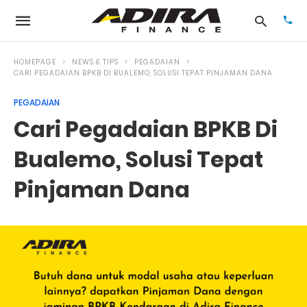
HOMEPAGE
NEWS & TIPS
PEGADAIAN
CARI PEGADAIAN BPKB DI BUALEMO, SOLUSI TEPAT PINJAMAN DANA
PEGADAIAN
Typ
your
Cari Pegadaian BPKB Di
sea
que
and
Bualemo, Solusi Tepat
hit
ente
Pinjaman Dana