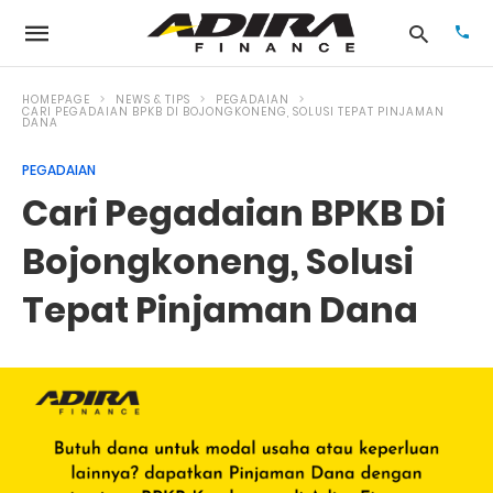
HOMEPAGE
NEWS & TIPS
PEGADAIAN
CARI PEGADAIAN BPKB DI BOJONGKONENG, SOLUSI TEPAT PINJAMAN
DANA
Typ
PEGADAIAN
your
Cari Pegadaian BPKB Di
sea
que
and
Bojongkoneng, Solusi
hit
ente
Tepat Pinjaman Dana