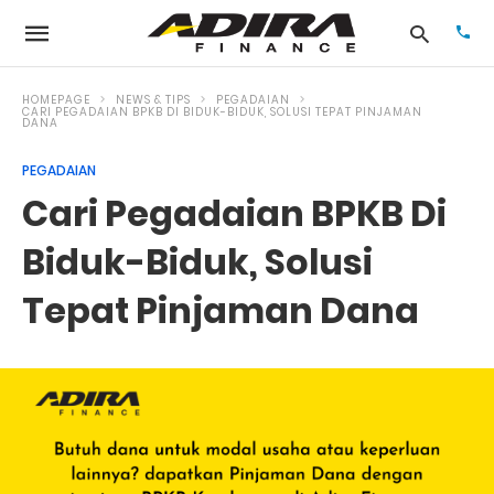
HOMEPAGE
NEWS & TIPS
PEGADAIAN
CARI PEGADAIAN BPKB DI BIDUK-BIDUK, SOLUSI TEPAT PINJAMAN
DANA
Typ
PEGADAIAN
your
Cari Pegadaian BPKB Di
sea
que
and
Biduk-Biduk, Solusi
hit
ente
Tepat Pinjaman Dana