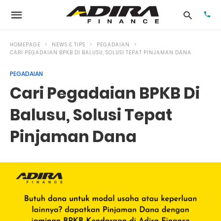
HOMEPAGE
NEWS & TIPS
PEGADAIAN
CARI PEGADAIAN BPKB DI BALUSU, SOLUSI TEPAT PINJAMAN DANA
PEGADAIAN
Typ
your
Cari Pegadaian BPKB Di
sea
que
and
Balusu, Solusi Tepat
hit
ente
Pinjaman Dana