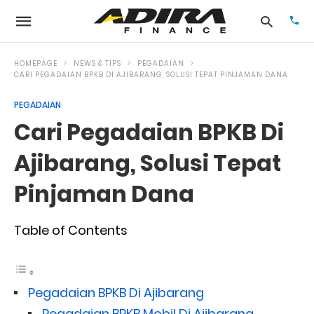
HOMEPAGE
NEWS & TIPS
PEGADAIAN
CARI PEGADAIAN BPKB DI AJIBARANG, SOLUSI TEPAT PINJAMAN DANA
PEGADAIAN
Typ
your
Cari Pegadaian BPKB Di
sea
que
and
Ajibarang, Solusi Tepat
hit
ente
Pinjaman Dana
Table of Contents
Pegadaian BPKB Di Ajibarang
Pegadaian BPKB Mobil Di Ajibarang