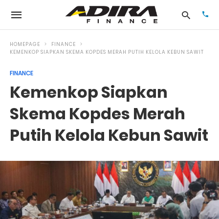
HOMEPAGE
FINANCE
KEMENKOP SIAPKAN SKEMA KOPDES MERAH PUTIH KELOLA KEBUN SAWIT
FINANCE
Typ
your
Kemenkop Siapkan
sea
que
and
Skema Kopdes Merah
hit
ente
Putih Kelola Kebun Sawit