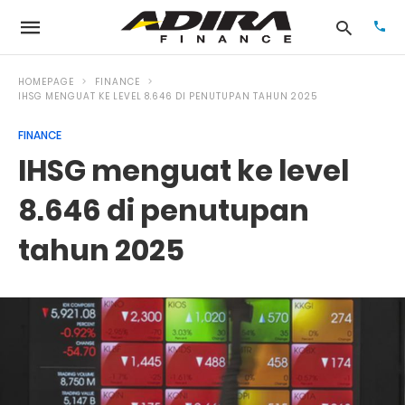
HOMEPAGE
FINANCE
IHSG MENGUAT KE LEVEL 8.646 DI PENUTUPAN TAHUN 2025
FINANCE
Typ
your
IHSG menguat ke level
sea
que
and
8.646 di penutupan
hit
ente
tahun 2025