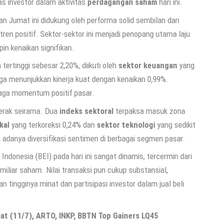
s investor dalam aktivitas
perdagangan saham
hari ini.
 Jumat ini didukung oleh performa solid sembilan dari
en positif. Sektor-sektor ini menjadi penopang utama laju
in kenaikan signifikan.
ertinggi sebesar 2,20%, diikuti oleh
sektor keuangan
yang
ga menunjukkan kinerja kuat dengan kenaikan 0,99%.
njaga momentum positif pasar.
gerak seirama. Dua
indeks sektoral
terpaksa masuk zona
kal
yang terkoreksi 0,24% dan
sektor teknologi
yang sedikit
adanya diversifikasi sentimen di berbagai segmen pasar.
 Indonesia (BEI) pada hari ini sangat dinamis, tercermin dari
miliar saham. Nilai transaksi pun cukup substansial,
tingginya minat dan partisipasi investor dalam jual beli
at (11/7), ARTO, INKP, BBTN Top Gainers LQ45