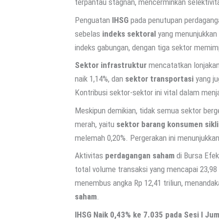
terpantau stagnan, mencerminkan selektivita
Penguatan
IHSG
pada penutupan perdagangan
sebelas
indeks sektoral
yang menunjukkan tr
indeks gabungan, dengan tiga sektor memimp
Sektor infrastruktur
mencatatkan lonjakan t
naik 1,14%, dan
sektor transportasi
yang ju
Kontribusi sektor-sektor ini vital dalam me
Meskipun demikian, tidak semua sektor ber
merah, yaitu
sektor barang konsumen sikli
melemah 0,20%. Pergerakan ini menunjukkan 
Aktivitas
perdagangan saham
di Bursa Efek
total volume transaksi yang mencapai 23,98 
menembus angka Rp 12,41 triliun, menandakan 
saham
.
IHSG Naik 0,43% ke 7.035 pada Sesi I Jum