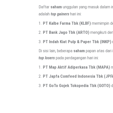
Daftar
saham
unggulan yang masuk dalam 
adalah
top gainers
hari ini:
1.
PT Kalbe Farma Tbk (KLBF)
memimpin den
2.
PT Bank Jago Tbk (ARTO)
mengikuti de
3.
PT Indah Kiat Pulp & Paper Tbk (INKP)
Di sisi lain, beberapa
saham
papan atas dari
top losers
pada perdagangan hari ini:
1.
PT Map Aktif Adiperkasa Tbk (MAPA)
m
2.
PT Japfa Comfeed Indonesia Tbk (JPF
3.
PT GoTo Gojek Tokopedia Tbk (GOTO)
d