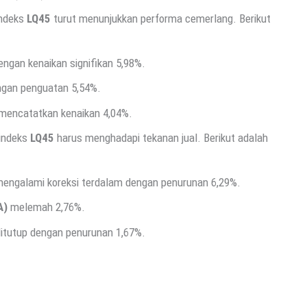
indeks
LQ45
turut menunjukkan performa cemerlang. Berikut
gan kenaikan signifikan 5,98%.
ngan penguatan 5,54%.
mencatatkan kenaikan 4,04%.
 indeks
LQ45
harus menghadapi tekanan jual. Berikut adalah
engalami koreksi terdalam dengan penurunan 6,29%.
A)
melemah 2,76%.
itutup dengan penurunan 1,67%.