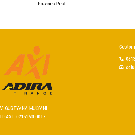
←
Previous Post
Custome
081
sol
V. GUSTYANA MULYANI
ID AXI : 021615000017