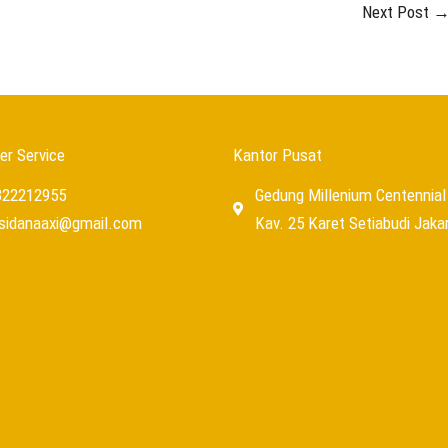
Next Post
r Service
Kantor Pusat
322212955
Gedung Millenium Centennial 
usidanaaxi@gmail.com
Kav. 25 Karet Setiabudi Jaka