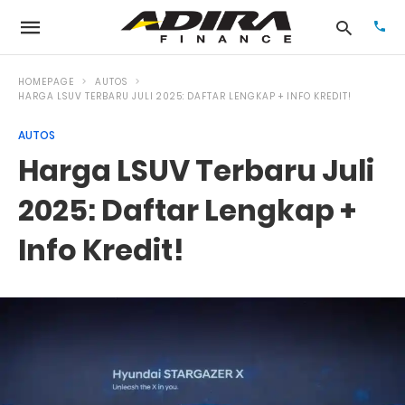
HOMEPAGE
AUTOS
HARGA LSUV TERBARU JULI 2025: DAFTAR LENGKAP + INFO KREDIT!
AUTOS
Typ
your
Harga LSUV Terbaru Juli
sea
que
and
2025: Daftar Lengkap +
hit
ente
Info Kredit!