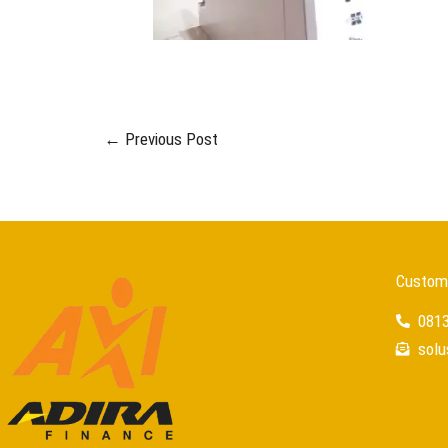
←
Previous Post
Custome
081
sol