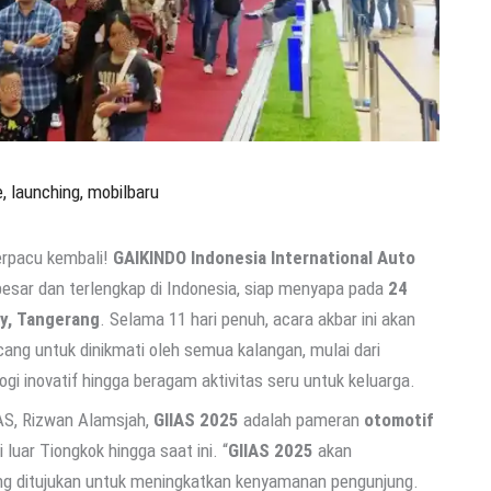
e
,
launching
,
mobilbaru
erpacu kembali!
GAIKINDO Indonesia International Auto
esar dan terlengkap di Indonesia, siap menyapa pada
24
ty, Tangerang
. Selama 11 hari penuh, acara akbar ini akan
cang untuk dinikmati oleh semua kalangan, mulai dari
gi inovatif hingga beragam aktivitas seru untuk keluarga.
S, Rizwan Alamsjah,
GIIAS 2025
adalah pameran
otomotif
 luar Tiongkok hingga saat ini. “
GIIAS 2025
akan
ang ditujukan untuk meningkatkan kenyamanan pengunjung.