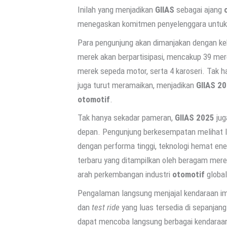
Inilah yang menjadikan
GIIAS
sebagai ajang
menegaskan komitmen penyelenggara untuk 
Para pengunjung akan dimanjakan dengan k
merek akan berpartisipasi, mencakup 39 mer
merek sepeda motor, serta 4 karoseri. Tak ha
juga turut meramaikan, menjadikan
GIIAS 2
otomotif
.
Tak hanya sekadar pameran,
GIIAS 2025
jug
depan. Pengunjung berkesempatan melihat l
dengan performa tinggi, teknologi hemat ener
terbaru yang ditampilkan oleh beragam mere
arah perkembangan industri
otomotif
global
Pengalaman langsung menjajal kendaraan im
dan
test ride
yang luas tersedia di sepanjan
dapat mencoba langsung berbagai kendaraa