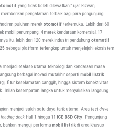
otomotif
yang tidak boleh dilewatkan,” ujar Rizwan,
memberikan pengalaman terbaik bagi para pengunjung.
ehadiran puluhan merek
otomotif
terkemuka. Lebih dari 60
ek mobil penumpang, 4 merek kendaraan komersial, 17
nya itu, lebih dari 120 merek industri pendukung
otomotif
025
sebagai platform terlengkap untuk menjelajahi ekosistem
a menjadi etalase utama teknologi dan kendaraan masa
angsung berbagai inovasi mutakhir seperti
mobil listrik
gi, fitur keselamatan canggih, hingga sistem konektivitas
k. Inilah kesempatan langka untuk menyaksikan langsung
.
pian menjadi salah satu daya tarik utama. Area
test drive
g
loading dock
Hall 1 hingga 11
ICE BSD City
. Pengunjung
n, bahkan menguji performa
mobil listrik
di area khusus