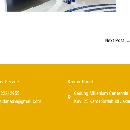
Next Post
r Service
Kantor Pusat
322212955
Gedung Millenium Centennial 
usidanaaxi@gmail.com
Kav. 25 Karet Setiabudi Jaka