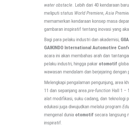
water obstacle
. Lebih dari 40 kendaraan bar
meliputi status
World Premiere
,
Asia Premie
memamerkan kendaraan konsep masa depan 
gambaran inspiratif tentang inovasi yang ak
Bagi para pelaku industri dan akademisi,
GII
GAIKINDO International Automotive Conf
acara ini akan membahas arah dan tantangan
pelaku industri, hingga pakar
otomotif
globa
wawasan mendalam dan berjejaring dengan pa
Melengkapi pengalaman pengunjung, area k
11 dan sepanjang area
pre-function
Hall 1 –
alat modifikasi, suku cadang, dan teknologi 
edukasi juga diwujudkan melalui program
Edu
mengenal dunia
otomotif
secara langsung m
inspiratif.