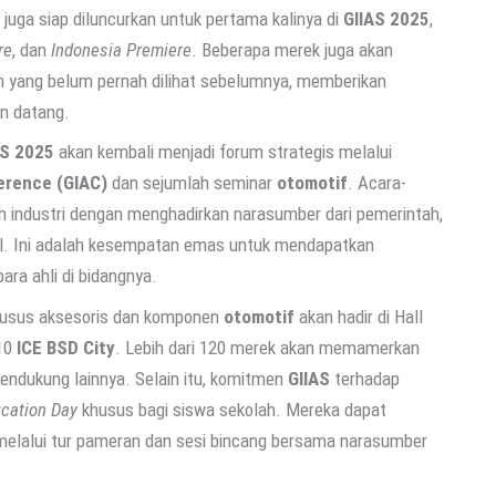
u juga siap diluncurkan untuk pertama kalinya di
GIIAS 2025
,
re
, dan
Indonesia Premiere
. Beberapa merek juga akan
yang belum pernah dilihat sebelumnya, memberikan
an datang.
AS 2025
akan kembali menjadi forum strategis melalui
erence (GIAC)
dan sejumlah seminar
otomotif
. Acara-
 industri dengan menghadirkan narasumber dari pemerintah,
l. Ini adalah kesempatan emas untuk mendapatkan
ra ahli di bidangnya.
husus aksesoris dan komponen
otomotif
akan hadir di Hall
 10
ICE BSD City
. Lebih dari 120 merek akan memamerkan
pendukung lainnya. Selain itu, komitmen
GIIAS
terhadap
cation Day
khusus bagi siswa sekolah. Mereka dapat
elalui tur pameran dan sesi bincang bersama narasumber