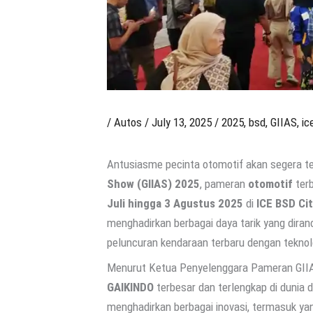
/
Autos
/
July 13, 2025
/
2025
,
bsd
,
GIIAS
,
ic
Antusiasme pecinta otomotif akan segera t
Show (GIIAS) 2025
, pameran
otomotif
terb
Juli hingga 3 Agustus 2025
di
ICE BSD Ci
menghadirkan berbagai daya tarik yang diran
peluncuran kendaraan terbaru dengan teknolo
Menurut Ketua Penyelenggara Pameran GIIA
GAIKINDO
terbesar dan terlengkap di dunia di
menghadirkan berbagai inovasi, termasuk y