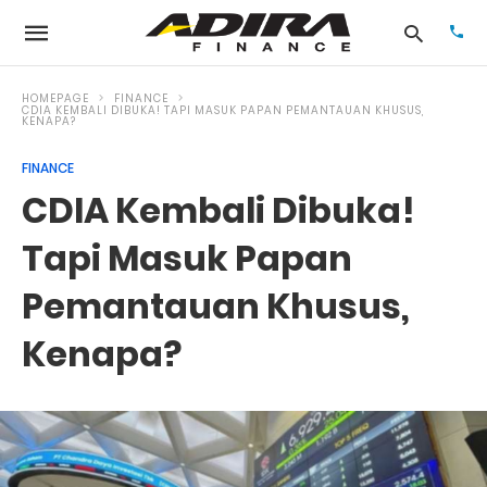
HOMEPAGE
FINANCE
CDIA KEMBALI DIBUKA! TAPI MASUK PAPAN PEMANTAUAN KHUSUS,
KENAPA?
Typ
FINANCE
your
CDIA Kembali Dibuka!
sea
que
and
Tapi Masuk Papan
hit
ente
Pemantauan Khusus,
Kenapa?