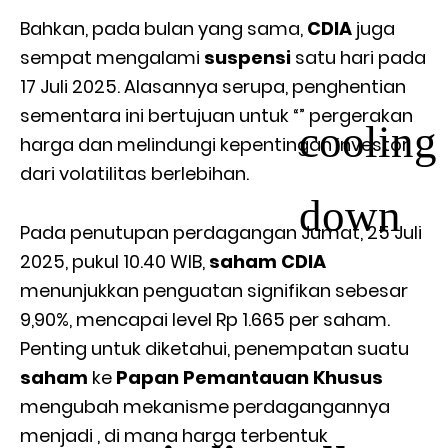
Bahkan, pada bulan yang sama,
CDIA
juga
sempat mengalami
suspensi
satu hari pada
17 Juli 2025. Alasannya serupa, penghentian
sementara ini bertujuan untuk “
” pergerakan
cooling
harga dan melindungi kepentingan investor
dari volatilitas berlebihan.
down
Pada penutupan perdagangan Jumat, 25 Juli
2025, pukul 10.40 WIB,
saham CDIA
menunjukkan penguatan signifikan sebesar
9,90%, mencapai level Rp 1.665 per saham.
Penting untuk diketahui, penempatan suatu
saham
ke
Papan Pemantauan Khusus
mengubah mekanisme perdagangannya
menjadi
, di mana harga terbentuk