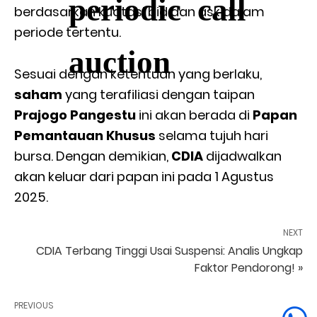
periodic call
berdasarkan kuotasi bid dan ask dalam
periode tertentu.
auction
Sesuai dengan ketentuan yang berlaku,
saham
yang terafiliasi dengan taipan
Prajogo Pangestu
ini akan berada di
Papan
Pemantauan Khusus
selama tujuh hari
bursa. Dengan demikian,
CDIA
dijadwalkan
akan keluar dari papan ini pada 1 Agustus
2025.
NEXT
CDIA Terbang Tinggi Usai Suspensi: Analis Ungkap
Faktor Pendorong! »
PREVIOUS