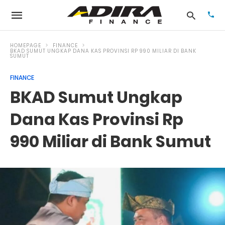
HOMEPAGE
FINANCE
BKAD SUMUT UNGKAP DANA KAS PROVINSI RP 990 MILIAR DI BANK
SUMUT
Typ
FINANCE
your
BKAD Sumut Ungkap
sea
que
and
Dana Kas Provinsi Rp
hit
ente
990 Miliar di Bank Sumut