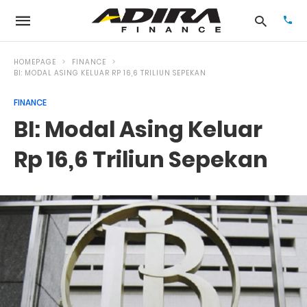
HOMEPAGE
FINANCE
BI: MODAL ASING KELUAR RP 16,6 TRILIUN SEPEKAN
FINANCE
Typ
your
BI: Modal Asing Keluar
sea
que
and
Rp 16,6 Triliun Sepekan
hit
ente