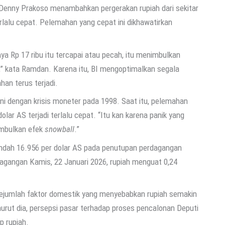
enny Prakoso menambahkan pergerakan rupiah dari sekitar
erlalu cepat. Pelemahan yang cepat ini dikhawatirkan
ya Rp 17 ribu itu tercapai atau pecah, itu menimbulkan
n,” kata Ramdan. Karena itu, BI mengoptimalkan segala
an terus terjadi.
i dengan krisis moneter pada 1998. Saat itu, pelemahan
dolar AS terjadi terlalu cepat. “Itu kan karena panik yang
imbulkan efek
snowball
.”
erendah 16.956 per dolar AS pada penutupan perdagangan
agangan Kamis, 22 Januari 2026, rupiah menguat 0,24
sejumlah faktor domestik yang menyebabkan rupiah semakin
urut dia, persepsi pasar terhadap proses pencalonan Deputi
p rupiah.