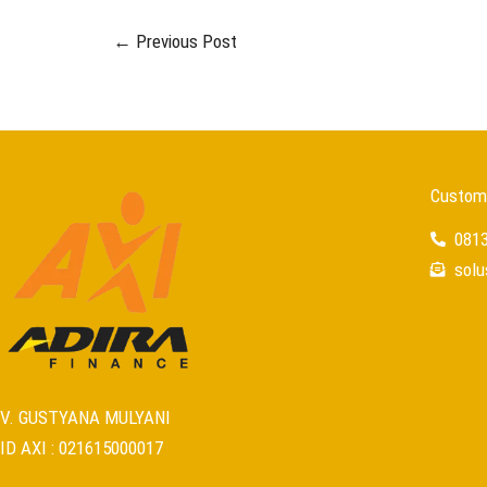
←
Previous Post
Custome
081
sol
V. GUSTYANA MULYANI
ID AXI : 021615000017