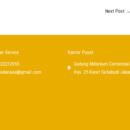
Next Post
r Service
Kantor Pusat
322212955
Gedung Millenium Centennial 
usidanaaxi@gmail.com
Kav. 25 Karet Setiabudi Jaka